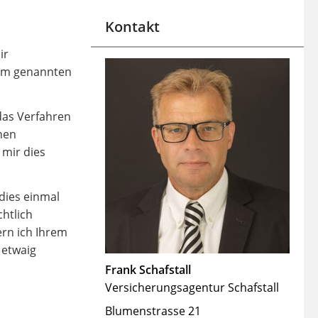
Kontakt
ir
ssum genannten
das Verfahren
nen
 mir dies
dies einmal
htlich
ern ich Ihrem
 etwaig
Frank Schafstall
Versicherungsagentur Schafstall
Blumenstrasse 21