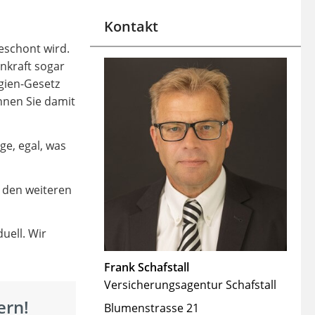
Kontakt
eschont wird.
nkraft sogar
gien-Gesetz
önnen Sie damit
ge, egal, was
u den weiteren
uell. Wir
Frank Schafstall
Versicherungsagentur Schafstall
ern!
Blumenstrasse 21