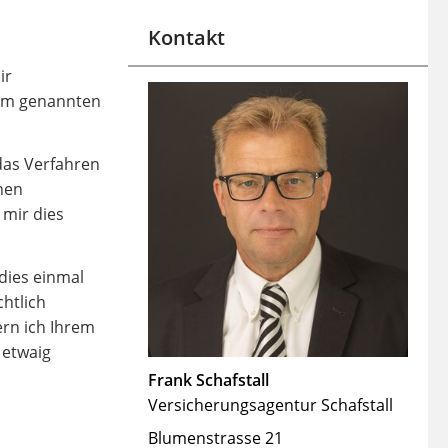
Kontakt
ir
ssum genannten
das Verfahren
nen
 mir dies
dies einmal
htlich
ern ich Ihrem
 etwaig
Frank Schafstall
Versicherungsagentur Schafstall
Blumenstrasse 21